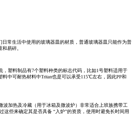
们日常生活中使用的玻璃器皿的材质，普通玻璃器皿只能作为普
重和易碎。
说，塑料制品有7个塑料种类的标志代码，比如1号塑料适用于
可耐热材料中Tritan也是可以承受115℃左右，因此PP和
裂，可微波加热及冷藏（用于冰箱及微波炉）非常适合上班族携带工
过这些来确定其是否具备 “入炉”的资质，使用时避免长时间用