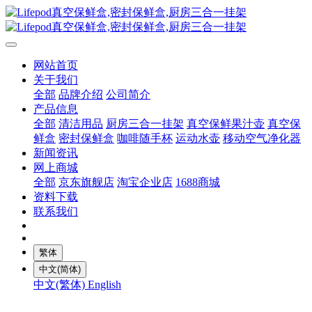
网站首页
关于我们
全部
品牌介绍
公司简介
产品信息
全部
清洁用品
厨房三合一挂架
真空保鲜果汁壶
真空保
鲜盒
密封保鲜盒
咖啡随手杯
运动水壶
移动空气净化器
新闻资讯
网上商城
全部
京东旗舰店
淘宝企业店
1688商城
资料下载
联系我们
繁体
中文(简体)
中文(繁体)
English