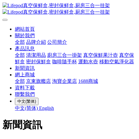
網站首頁
關於我們
全部
品牌介紹
公司簡介
產品訊息
全部
清潔用品
廚房三合一掛架
真空保鮮果汁壺
真空保
鮮盒
密封保鮮盒
咖啡隨手杯
運動水壺
移動空氣淨化器
新聞資訊
網上商城
全部
京東旗艦店
淘寶企業店
1688商城
資料下載
聯繫我們
中文(繁体)
中文(简体)
English
新聞資訊