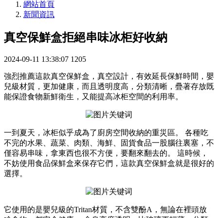
網站首頁
新聞資訊
真空保鮮盒拒絕串味冰柜好收納
2024-09-11 13:38:07
1205
強烈推薦這款真空保鮮盒，真空設計，有效延長保鮮時間，嬰
兒級材質，更加健康，而且透明度高，分類清晰，疊著存放既
能保證食物新鮮衛生，又能提高冰柜空間的利用率。
一到夏天，冰柜似乎成為了廚房空間收納的重災區。 各種吃
不完的水果、蔬菜、肉類、海鮮、固貨食品一股腦往裏塞，不
僅容易串味，拿東西也很不方便，要翻來翻去的。 這時候，
不妨使用食品保鮮盒來保存它們，這款真空保鮮盒就是很好的
選擇。
它使用的是嬰兒級的Tritan材質，不含雙酚A，無論在裡頭放