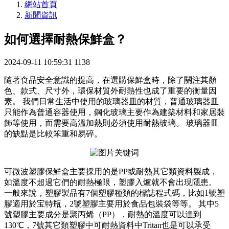
網站首頁
新聞資訊
如何選擇耐熱保鮮盒？
2024-09-11 10:59:31
1138
隨著食品安全意識的提高，在選購保鮮盒時，除了關注其顏
色、款式、尺寸外，環保材質外耐熱性也成了重要的衡量因
素。 我們日常生活中使用的玻璃器皿的材質，普通玻璃器皿
只能作為普通容器使用，鋼化玻璃主要作為建築材料和家居裝
飾等使用，而需要高溫加熱則必須使用耐熱玻璃。 玻璃器皿
的缺點是比較笨重和易碎。
可微波塑膠保鮮盒主要採用的是PP或耐熱其它類資料製成，
如溫度不超過它們的耐熱極限，塑膠入爐就不會出現隱患。
一般來說，塑膠製品有7個塑膠種類的標誌程式碼，比如1號塑
膠適用於宝特瓶，2號塑膠主要用於食品包裝袋等等。 其中5
號塑膠主要成分是聚丙烯（PP），耐熱的溫度可以達到
130℃，7號其它類塑膠中可耐熱資料中Tritan也是可以承受