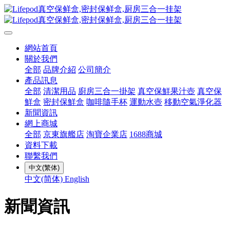
網站首頁
關於我們
全部
品牌介紹
公司簡介
產品訊息
全部
清潔用品
廚房三合一掛架
真空保鮮果汁壺
真空保
鮮盒
密封保鮮盒
咖啡隨手杯
運動水壺
移動空氣淨化器
新聞資訊
網上商城
全部
京東旗艦店
淘寶企業店
1688商城
資料下載
聯繫我們
中文(繁体)
中文(简体)
English
新聞資訊