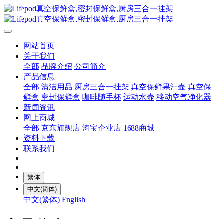
网站首页
关于我们
全部
品牌介绍
公司简介
产品信息
全部
清洁用品
厨房三合一挂架
真空保鲜果汁壶
真空保
鲜盒
密封保鲜盒
咖啡随手杯
运动水壶
移动空气净化器
新闻资讯
网上商城
全部
京东旗舰店
淘宝企业店
1688商城
资料下载
联系我们
繁体
中文(简体)
中文(繁体)
English