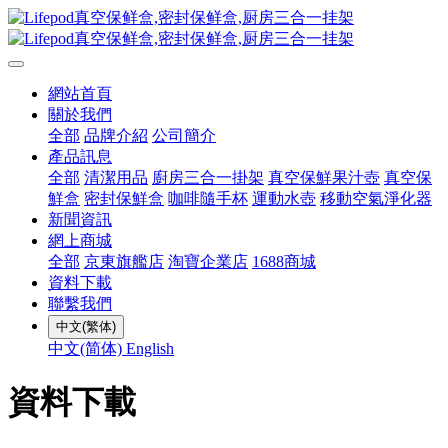
網站首頁
關於我們
全部
品牌介紹
公司簡介
產品訊息
全部
清潔用品
廚房三合一掛架
真空保鮮果汁壺
真空保
鮮盒
密封保鮮盒
咖啡隨手杯
運動水壺
移動空氣淨化器
新聞資訊
網上商城
全部
京東旗艦店
淘寶企業店
1688商城
資料下載
聯繫我們
中文(繁体)
中文(简体)
English
資料下載