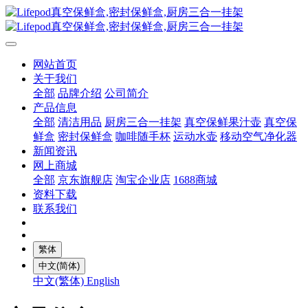
网站首页
关于我们
全部
品牌介绍
公司简介
产品信息
全部
清洁用品
厨房三合一挂架
真空保鲜果汁壶
真空保
鲜盒
密封保鲜盒
咖啡随手杯
运动水壶
移动空气净化器
新闻资讯
网上商城
全部
京东旗舰店
淘宝企业店
1688商城
资料下载
联系我们
繁体
中文(简体)
中文(繁体)
English