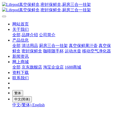
网站首页
关于我们
全部
品牌介绍
公司简介
产品信息
全部
清洁用品
厨房三合一挂架
真空保鲜果汁壶
真空保
鲜盒
密封保鲜盒
咖啡随手杯
运动水壶
移动空气净化器
新闻资讯
网上商城
全部
京东旗舰店
淘宝企业店
1688商城
资料下载
联系我们
繁体
中文(简体)
中文(繁体)
English