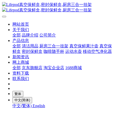
网站首页
关于我们
全部
品牌介绍
公司简介
产品信息
全部
清洁用品
厨房三合一挂架
真空保鲜果汁壶
真空保
鲜盒
密封保鲜盒
咖啡随手杯
运动水壶
移动空气净化器
新闻资讯
网上商城
全部
京东旗舰店
淘宝企业店
1688商城
资料下载
联系我们
繁体
中文(简体)
中文(繁体)
English